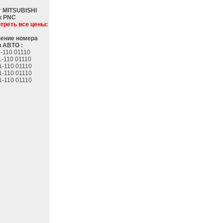
г MITSUBISHI
к PNC
треть все цены:
ение номера
 АВТО :
-110 01110
1-110 01110
1-110 01110
1-110 01110
1-110 01110