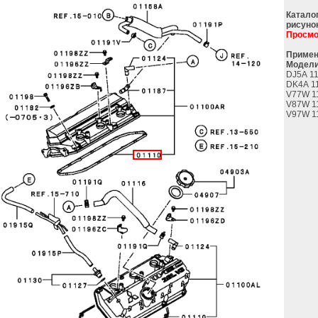
Катало
рисуно
Просмо
Примен
Модели
DJ5A 11
DK4A 1
V77W 1
V87W 1
V97W 1