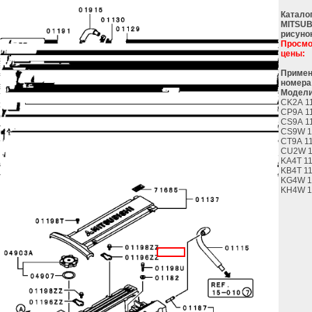
Катало
MITSUB
рисуно
Просмо
цены:
Примен
номера
Модели
CK2A 1
CP9A 1
CS9A 1
CS9W 1
CT9A 1
CU2W 1
KA4T 1
KB4T 1
KG4W 1
KH4W 1