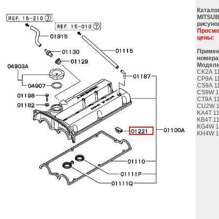
Катало
MITSUB
рисуно
Просмо
цены:
Примен
номера
Модели
CK2A 1
CP9A 1
CS9A 1
CS9W 1
CT9A 1
CU2W 1
KA4T 1
KB4T 1
KG4W 1
KH4W 1