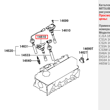
Катало
MITSUB
рисуно
Просмо
цены:
Примен
номера
Модели
CJ1A 1
CS1A 1
CS2A 1
CS3A 1
CS3W 1
DA6A 1
DG1A 1
DG3A 1
H65W 1