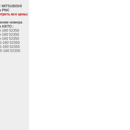
г MITSUBISHI
к PNC
треть все цены:
ение номера
 АВТО :
5-160 52350
5-160 52350
5-160 52350
5-160 52350
5-160 52350
5-160 52350