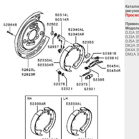
Катало
рисуно
Просмо
Примен
Модели
DJ1A 3
DJ3A 3
DJ5A 3
DK2A 3
DK4A 3
DM1A 3